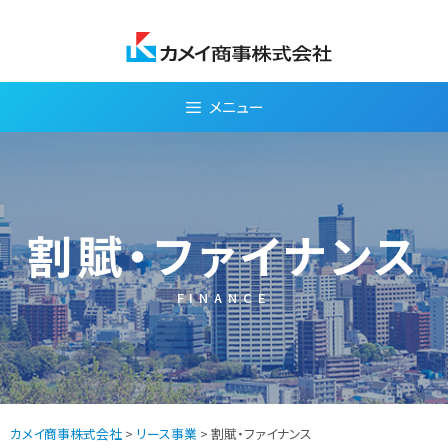
Skip
to
content
メニュー
割賦・ファイナンス
FINANCE
カメイ商事株式会社
>
リース事業
> 割賦・ファイナンス