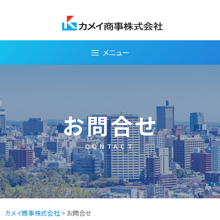
Skip
to
content
メニュー
お問合せ
CONTACT
カメイ商事株式会社
> お問合せ